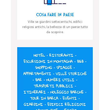
COSA FARE IN PAESE
Ville se giardini settecentschi, edifici
religiosi antichi, la bellezza di un paese tutto
da scoprire.
HOTEL
–
RISTORANTI
–
ESCURSIONI IN MONTAGNA
–
B&B
–
SHOPPING
–
SPIAGGE
–
APPARTAMENTI
–
VILLE STORICHE
–
BAR
–
NUMERI UTILI
–
TRASPORTI PUBBLICI
–
ITINERARI
–
NOLEGGIO BARCHE
–
TOUR IN BARCA
–
EVENTI
–
GIARDINI
–
EDIFICI RELIGIOSI