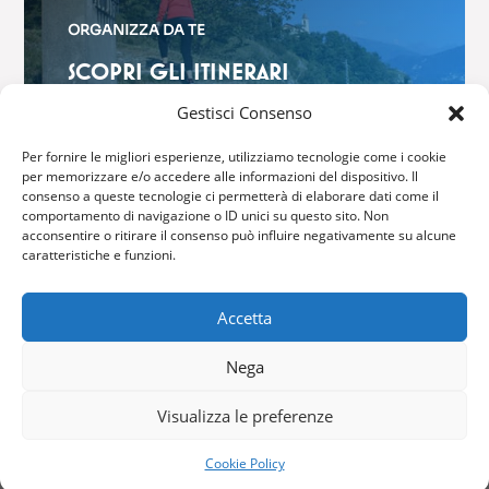
ORGANIZZA DA TE
SCOPRI GLI ITINERARI
$
Gestisci Consenso
Per fornire le migliori esperienze, utilizziamo tecnologie come i cookie
per memorizzare e/o accedere alle informazioni del dispositivo. Il
consenso a queste tecnologie ci permetterà di elaborare dati come il
comportamento di navigazione o ID unici su questo sito. Non
acconsentire o ritirare il consenso può influire negativamente su alcune
GRIANTE CADENABBIA
caratteristiche e funzioni.
Via Brentano, 6 – 22011 Griante
Accetta
Tel: (+39) 0344 40416
Nega
Fax: (+39) 0344 42316
Email:
info@comune.griante.co.it
Visualizza le preferenze
Cookie Policy
Copyright © 2024 – All Right Reserved –
Privacy