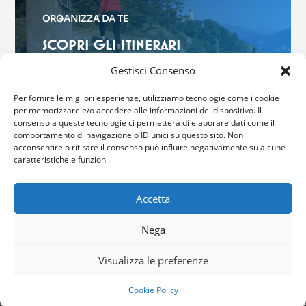
ORGANIZZA DA TE
SCOPRI GLI ITINERARI
$
Gestisci Consenso
Per fornire le migliori esperienze, utilizziamo tecnologie come i cookie
per memorizzare e/o accedere alle informazioni del dispositivo. Il
consenso a queste tecnologie ci permetterà di elaborare dati come il
comportamento di navigazione o ID unici su questo sito. Non
acconsentire o ritirare il consenso può influire negativamente su alcune
GRIANTE CADENABBIA
caratteristiche e funzioni.
Via Brentano, 6 – 22011 Griante
Accetta
Tel: (+39) 0344 40416
Nega
Fax: (+39) 0344 42316
Email:
info@comune.griante.co.it
Visualizza le preferenze
Cookie Policy
Copyright © 2024 – All Right Reserved –
Privacy