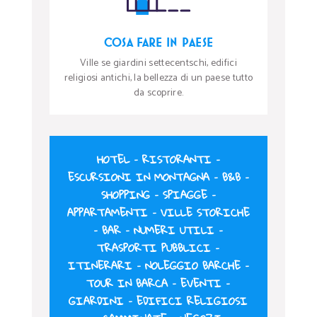
COSA FARE IN PAESE
Ville se giardini settecentschi, edifici
religiosi antichi, la bellezza di un paese tutto
da scoprire.
HOTEL
–
RISTORANTI
–
ESCURSIONI IN MONTAGNA
–
B&B
–
SHOPPING
–
SPIAGGE
–
APPARTAMENTI
–
VILLE STORICHE
–
BAR
–
NUMERI UTILI
–
TRASPORTI PUBBLICI
–
ITINERARI
–
NOLEGGIO BARCHE
–
TOUR IN BARCA
–
EVENTI
–
GIARDINI
–
EDIFICI RELIGIOSI