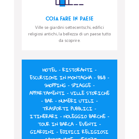
COSA FARE IN PAESE
Ville se giardini settecentschi, edifici
religiosi antichi, la bellezza di un paese tutto
da scoprire.
HOTEL
–
RISTORANTI
–
ESCURSIONI IN MONTAGNA
–
B&B
–
SHOPPING
–
SPIAGGE
–
APPARTAMENTI
–
VILLE STORICHE
–
BAR
–
NUMERI UTILI
–
TRASPORTI PUBBLICI
–
ITINERARI
–
NOLEGGIO BARCHE
–
TOUR IN BARCA
–
EVENTI
–
GIARDINI
–
EDIFICI RELIGIOSI