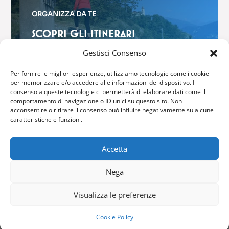
ORGANIZZA DA TE
SCOPRI GLI ITINERARI
$
Gestisci Consenso
Per fornire le migliori esperienze, utilizziamo tecnologie come i cookie
per memorizzare e/o accedere alle informazioni del dispositivo. Il
consenso a queste tecnologie ci permetterà di elaborare dati come il
comportamento di navigazione o ID unici su questo sito. Non
acconsentire o ritirare il consenso può influire negativamente su alcune
GRIANTE CADENABBIA
caratteristiche e funzioni.
Via Brentano, 6 – 22011 Griante
Accetta
Tel: (+39) 0344 40416
Nega
Fax: (+39) 0344 42316
Email:
info@comune.griante.co.it
Visualizza le preferenze
Cookie Policy
Copyright © 2024 – All Right Reserved –
Privacy