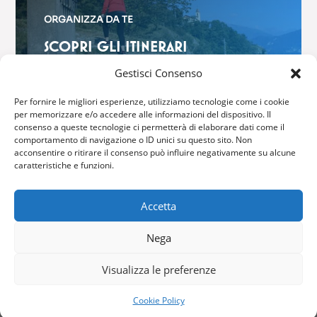
ORGANIZZA DA TE
SCOPRI GLI ITINERARI
$
Gestisci Consenso
Per fornire le migliori esperienze, utilizziamo tecnologie come i cookie
per memorizzare e/o accedere alle informazioni del dispositivo. Il
consenso a queste tecnologie ci permetterà di elaborare dati come il
comportamento di navigazione o ID unici su questo sito. Non
acconsentire o ritirare il consenso può influire negativamente su alcune
GRIANTE CADENABBIA
caratteristiche e funzioni.
Via Brentano, 6 – 22011 Griante
Accetta
Tel: (+39) 0344 40416
Nega
Fax: (+39) 0344 42316
Email:
info@comune.griante.co.it
Visualizza le preferenze
Cookie Policy
Copyright © 2024 – All Right Reserved –
Privacy