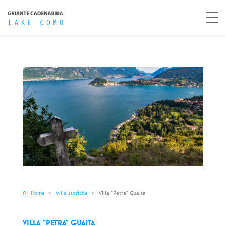
Home
Ville storiche
Villa “Petra” Guaita
VILLA “PETRA” GUAITA