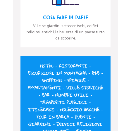
COSA FARE IN PAESE
Ville se giardini settecentschi, edifici
religiosi antichi, la bellezza di un paese tutto
da scoprire.
HOTEL
–
RISTORANTI
–
ESCURSIONI IN MONTAGNA
–
B&B
–
SHOPPING
–
SPIAGGE
–
APPARTAMENTI
–
VILLE STORICHE
–
BAR
–
NUMERI UTILI
–
TRASPORTI PUBBLICI
–
ITINERARI
–
NOLEGGIO BARCHE
–
TOUR IN BARCA
–
EVENTI
–
GIARDINI
–
EDIFICI RELIGIOSI