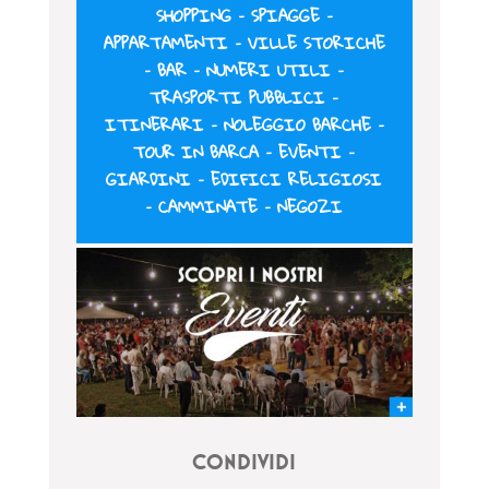
SHOPPING
–
SPIAGGE
–
APPARTAMENTI
–
VILLE STORICHE
–
BAR
–
NUMERI UTILI
–
TRASPORTI PUBBLICI
–
ITINERARI
–
NOLEGGIO BARCHE
–
TOUR IN BARCA
–
EVENTI
–
GIARDINI
–
EDIFICI RELIGIOSI
–
CAMMINATE
–
NEGOZI
CONDIVIDI