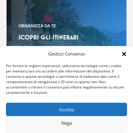
ORGANIZZA DA TE
SCOPRI GLI ITINERARI
$
Gestisci Consenso
Per fornire le migliori esperienze, utilizziamo tecnologie come i cookie
per memorizzare e/o accedere alle informazioni del dispositivo. Il
consenso a queste tecnologie ci permetterà di elaborare dati come il
comportamento di navigazione o ID unici su questo sito. Non
GRIANTE CADENABBIA
acconsentire o ritirare il consenso può influire negativamente su alcune
caratteristiche e funzioni.
Via Brentano, 6 – 22011 Griante
Accetta
Tel: (+39) 0344 40416
Fax: (+39) 0344 42316
Nega
Email:
info@comune.griante.co.it