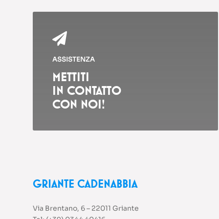

ASSISTENZA
METTITI
IN CONTATTO
CON NOI!
GRIANTE CADENABBIA
Via Brentano, 6 – 22011 Griante