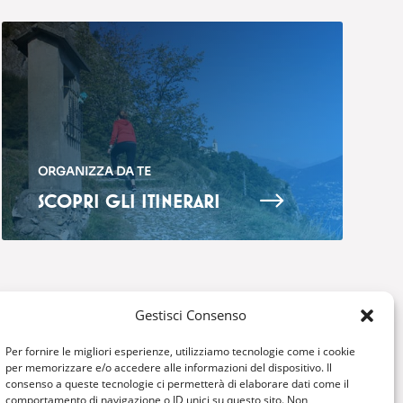
ORGANIZZA DA TE
$
SCOPRI GLI ITINERARI
Gestisci Consenso
COSA FARE
OSPITALITA’
Per fornire le migliori esperienze, utilizziamo tecnologie come i cookie
per memorizzare e/o accedere alle informazioni del dispositivo. Il
Montagna
Dove mangiare
consenso a queste tecnologie ci permetterà di elaborare dati come il
comportamento di navigazione o ID unici su questo sito. Non