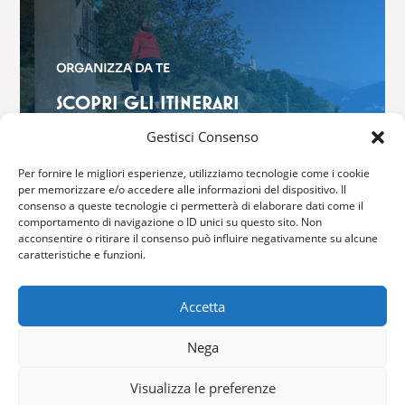
ORGANIZZA DA TE
SCOPRI GLI ITINERARI
$
Gestisci Consenso
Per fornire le migliori esperienze, utilizziamo tecnologie come i cookie
per memorizzare e/o accedere alle informazioni del dispositivo. Il
consenso a queste tecnologie ci permetterà di elaborare dati come il
comportamento di navigazione o ID unici su questo sito. Non
acconsentire o ritirare il consenso può influire negativamente su alcune
GRIANTE CADENABBIA
caratteristiche e funzioni.
Via Brentano, 6 – 22011 Griante
Accetta
Tel: (+39) 0344 40416
Nega
Fax: (+39) 0344 42316
Email:
info@comune.griante.co.it
Visualizza le preferenze