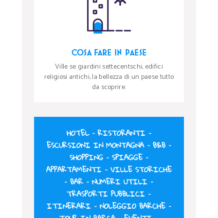
COSA FARE IN PAESE
Ville se giardini settecentschi, edifici
religiosi antichi, la bellezza di un paese tutto
da scoprire.
HOTEL
–
RISTORANTI
–
ESCURSIONI IN MONTAGNA
–
B&B
–
SHOPPING
–
SPIAGGE
–
APPARTAMENTI
–
VILLE STORICHE
–
BAR
–
NUMERI UTILI
–
TRASPORTI PUBBLICI
–
ITINERARI
–
NOLEGGIO BARCHE
–