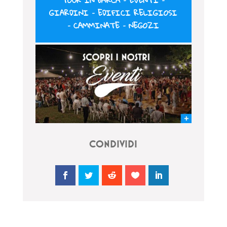
TOUR IN BARCA
–
EVENTI
–
GIARDINI
–
EDIFICI RELIGIOSI
–
CAMMINATE
–
NEGOZI
CONDIVIDI