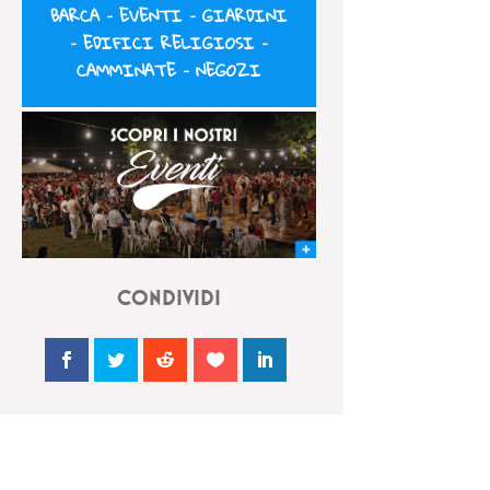
BARCA
–
EVENTI
–
GIARDINI
–
EDIFICI RELIGIOSI
–
CAMMINATE
–
NEGOZI
CONDIVIDI