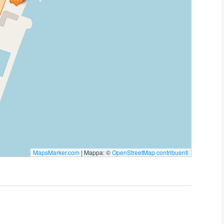
MapsMarker.com
|
Mappa: ©
OpenStreetMap contribuenti