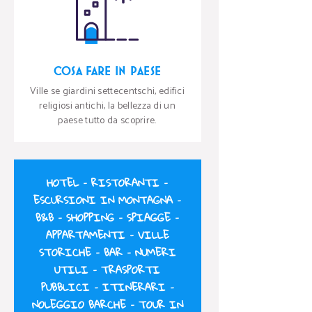
COSA FARE IN PAESE
Ville se giardini settecentschi, edifici
religiosi antichi, la bellezza di un
paese tutto da scoprire.
HOTEL
–
RISTORANTI
–
ESCURSIONI IN MONTAGNA
–
B&B
–
SHOPPING
–
SPIAGGE
–
APPARTAMENTI
–
VILLE
STORICHE
–
BAR
–
NUMERI
UTILI
–
TRASPORTI
PUBBLICI
–
ITINERARI
–
NOLEGGIO BARCHE
–
TOUR IN