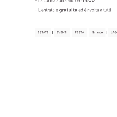
– La cucina aprirà alle ore
19:00
– L’entrata è
gratuita
ed è rivolta a tutti
ESTATE
|
EVENTI
|
FESTA
|
Griante
|
LAG