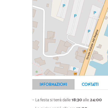
INFORMAZIONI
CONTATTI
– La festa si terrà dalle
18:30
alle
24:00