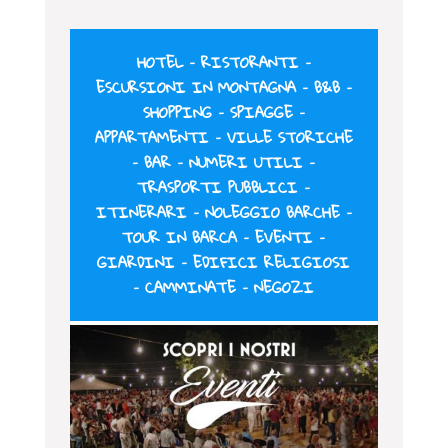
HOTEL
–
RISTORANTI
–
ESCURSIONI IN MONTAGNA
–
B&B
–
SHOPPING
–
SPIAGGE
–
APPARTAMENTI
–
VILLE STORICHE
–
BAR
–
NUMERI UTILI
–
TRASPORTI PUBBLICI
–
ITINERARI
–
NOLEGGIO BARCHE
–
TOUR IN BARCA
–
EVENTI
–
GIARDINI
–
EDIFICI RELIGIOSI
–
CAMMINATE
–
NEGOZI