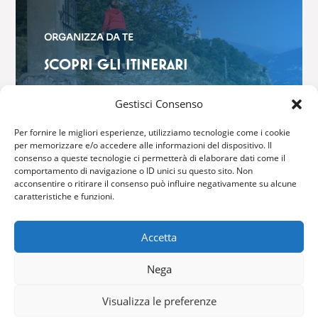
ORGANIZZA DA TE
SCOPRI GLI ITINERARI
$
Gestisci Consenso
Per fornire le migliori esperienze, utilizziamo tecnologie come i cookie
per memorizzare e/o accedere alle informazioni del dispositivo. Il
consenso a queste tecnologie ci permetterà di elaborare dati come il
comportamento di navigazione o ID unici su questo sito. Non
GRIANTE CADENABBIA
acconsentire o ritirare il consenso può influire negativamente su alcune
caratteristiche e funzioni.
Via Brentano, 6 – 22011 Griante
Accetta
Tel: (+39) 0344 40416
Fax: (+39) 0344 42316
Nega
Email:
info@comune.griante.co.it
Visualizza le preferenze