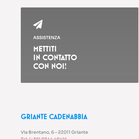

ASSISTENZA
METTITI
IN CONTATTO
CON NOI!
GRIANTE CADENABBIA
Via Brentano, 6 – 22011 Griante