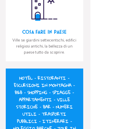
COSA FARE IN PAESE
Ville se giardini settecentschi, edifici
religiosi antichi, la bellezza di un
paese tutto da scoprire.
HOTEL
–
RISTORANTI
–
ESCURSIONI IN MONTAGNA
–
B&B
–
SHOPPING
–
SPIAGGE
–
APPARTAMENTI
–
VILLE
STORICHE
–
BAR
–
NUMERI
UTILI
–
TRASPORTI
PUBBLICI
–
ITINERARI
–
NOLEGGIO BARCHE
–
TOUR IN