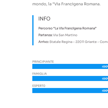
mondo, la “Via Francigena Romana.
INFO
Percorso “La Via Francigena Romana”
Partenza:
Via San Martino
Arrivo:
Statale Regina – 22011 Griante – Co
PRINCIPIANTE
100
100
FAMIGLIA
100
100
ESPERT0
100
100