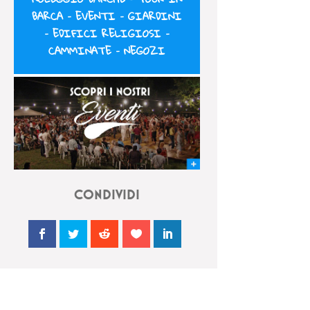
BARCA
–
EVENTI
–
GIARDINI
–
EDIFICI RELIGIOSI
–
CAMMINATE
–
NEGOZI
CONDIVIDI