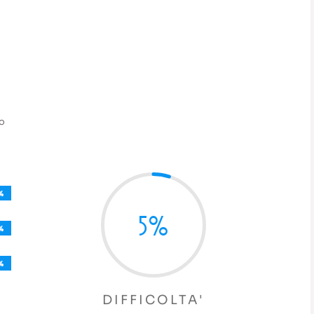
mo
%
%
5
%
%
%
%
%
DIFFICOLTA'