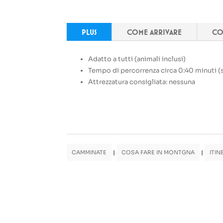
PLUS
COME ARRIVARE
CO
Adatto a tutti (animali inclusi)
Tempo di percorrenza circa 0:40 minuti (
Attrezzatura consigliata: nessuna
CAMMINATE
|
COSA FARE IN MONTGNA
|
ITIN