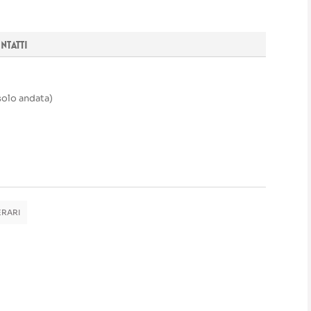
NTATTI
solo andata)
ERARI