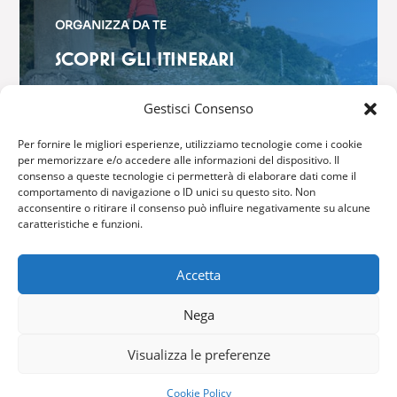
ORGANIZZA DA TE
SCOPRI GLI ITINERARI
$
Gestisci Consenso
Per fornire le migliori esperienze, utilizziamo tecnologie come i cookie
per memorizzare e/o accedere alle informazioni del dispositivo. Il
consenso a queste tecnologie ci permetterà di elaborare dati come il
comportamento di navigazione o ID unici su questo sito. Non
GRIANTE CADENABBIA
acconsentire o ritirare il consenso può influire negativamente su alcune
caratteristiche e funzioni.
Via Brentano, 6 – 22011 Griante
Accetta
Tel: (+39) 0344 40416
Fax: (+39) 0344 42316
Nega
Email:
info@comune.griante.co.it
Visualizza le preferenze
Copyright © 2024 – All Right Reserved –
Privacy
Cookie Policy