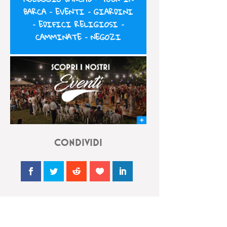
BARCA
–
EVENTI
–
GIARDINI
–
EDIFICI RELIGIOSI
–
CAMMINATE
–
NEGOZI
CONDIVIDI