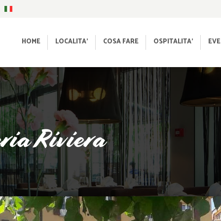
HOME
LOCALITA’
COSA FARE
OSPITALITA’
EVE
ria Riviera