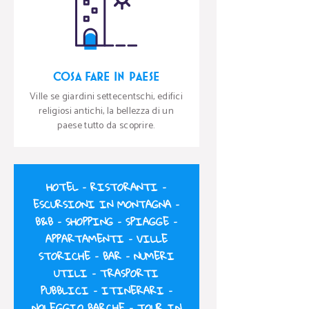
COSA FARE IN PAESE
Ville se giardini settecentschi, edifici
religiosi antichi, la bellezza di un
paese tutto da scoprire.
HOTEL
–
RISTORANTI
–
ESCURSIONI IN MONTAGNA
–
B&B
–
SHOPPING
–
SPIAGGE
–
APPARTAMENTI
–
VILLE
STORICHE
–
BAR
–
NUMERI
UTILI
–
TRASPORTI
PUBBLICI
–
ITINERARI
–
NOLEGGIO BARCHE
–
TOUR IN